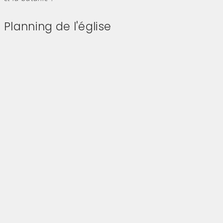
Planning de l'église
Evitez le calendrier intégré ci-après et aller au
lien qui permet de le consulter directement
sur Google