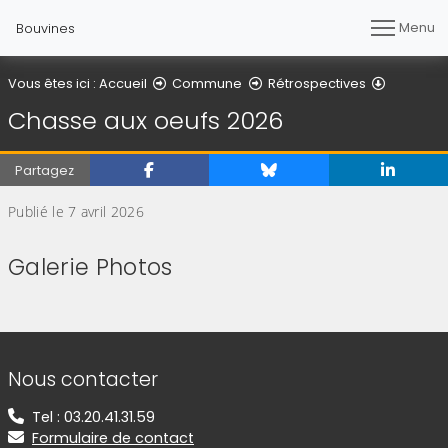
Menu
Bouvines
Détail de 
Vous êtes ici :
Accueil
Commune
Rétrospectives
Chasse aux oeufs 2026
Partagez
Publié le 7 avril 2026
Galerie Photos
(Cliquez sur l'image pour l'agrandir)
(Cliquez sur l'image pour l'agr
(Cliquez sur l'image pour l'agrandir)
(Cliquez sur l'image pour l'agr
Informations de contact
Nous contacter
Tel : 03.20.41.31.59
Formulaire de contact