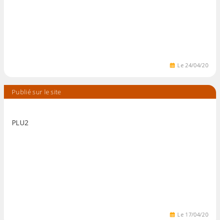
Le
24
/
04
/
20
Publié sur le site
PLU2
Le
17
/
04
/
20