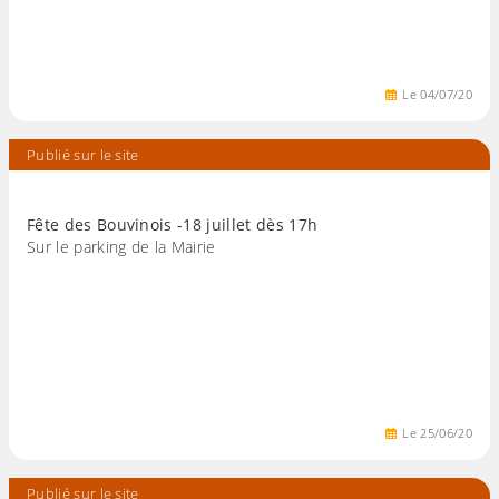
Le
04
/
07
/
20
Publié sur le site
Fête des Bouvinois -18 juillet dès 17h
Sur le parking de la Mairie
Le
25
/
06
/
20
Publié sur le site