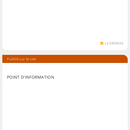
Le
03
/
04
/
20
Publié sur le site
POINT D'INFORMATION