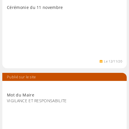
Cérémonie du 11 novembre
Le
12
/
11
/
20
Publié sur le site
Mot du Maire
VIGILANCE ET RESPONSABILITE