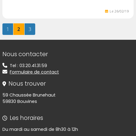
Le
26
/
02
/
19
Page
sur 3
Page
sur 3
Page
sur 3
1
2
3
Informations de contact
Nous contacter
Tel : 03.20.41.31.59
Formulaire de contact
Nous trouver
59 Chaussée Brunehaut
59830 Bouvines
Les horaires
Du mardi au samedi de 8h30 à 12h