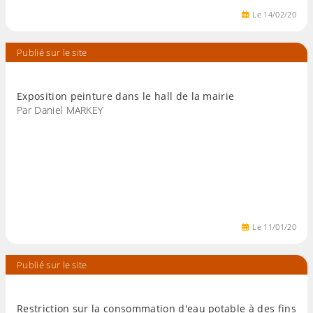
Le
14
/
02
/
20
Publié sur le site
Exposition peinture dans le hall de la mairie
Par Daniel MARKEY
Le
11
/
01
/
20
Publié sur le site
Restriction sur la consommation d'eau potable à des fins