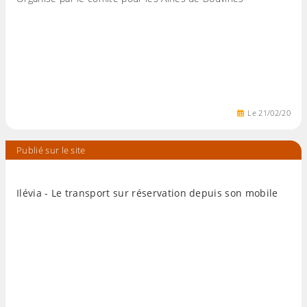
Le
21
/
02
/
20
Publié sur le site
Ilévia - Le transport sur réservation depuis son mobile