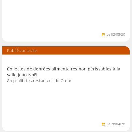
Le
02
/
05
/
20
Publié sur le site
Collectes de denrées alimentaires non périssables à la
salle Jean Noël
Au profit des restaurant du Cœur
Le
28
/
04
/
20