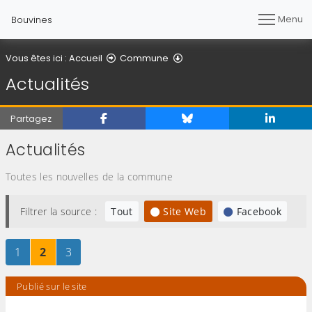
Menu
Bouvines
Actualités
Vous êtes ici :
Accueil
Commune
Actualités
Partagez
Actualités
Toutes les nouvelles de la commune
Filtrer la source :
Tout
Site Web
Facebook
Page
sur 3
Page
sur 3
Page
sur 3
1
2
3
Publié sur le site