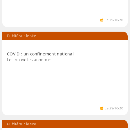
Le
29
/
10
/
20
Publié sur le site
COVID : un confinement national
Les nouvelles annonces
Le
29
/
10
/
20
Publié sur le site